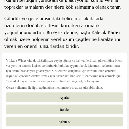
topraklar asmaların derinlere kök salmasına olanak tanır.
Gündüz ve gece arasındaki belirgin sıcaklık farkı,
üzümlerin doğal asiditesini korurken aromatik
yoğunluğunu artırır. Bu eşsiz denge, başta Kalecik Karası
olmak üzere bölgenin yerel üzüm çeşitlerine karakterini
veren en önemli unsurlardan biridir.
Her bağ sırası, toprağın, iklimin ve zamanın ortak izlerini
taşır. Vinkara’nın şarapları da bu benzersiz teruarın doğal
bir yansımasıdır.
Daha fazla