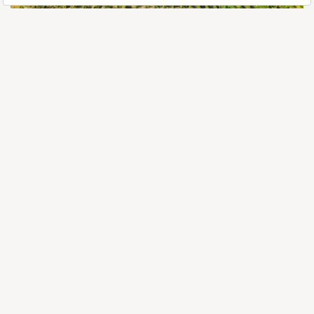
KALECİK
Kalecik’in hikâyesi yalnızca bağlarla değil, binlerce yıllık bir
kültürel mirasla başlar. Anadolu’nun en eski uygarlıklarından
Hattiler ve ardından Hititler, yaklaşık dört bin yıl önce bu
topraklarda bağcılığı ve şarapçılığı yaşamın önemli bir